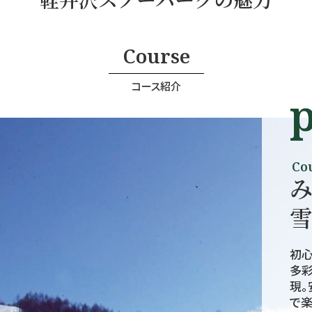
Course
コース紹介
p
Co
初
多
現。
で楽