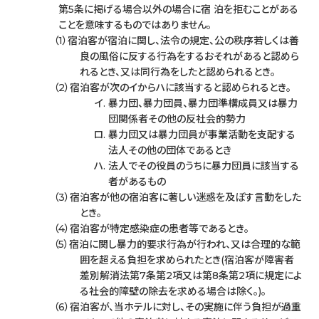
第5条に掲げる場合以外の場合に宿 泊を拒むことがある
ことを意味するものではありません。
宿泊客が宿泊に関し、法令の規定、公の秩序若しくは善
良の風俗に反する行為をするおそれがあると認めら
れるとき、又は同行為をしたと認められるとき。
宿泊客が次のイからハに該当すると認められるとき。
暴力団、暴力団員、暴力団準構成員又は暴力
団関係者その他の反社会的勢力
暴力団又は暴力団員が事業活動を支配する
法人その他の団体であるとき
法人でその役員のうちに暴力団員に該当する
者があるもの
宿泊客が他の宿泊客に著しい迷惑を及ぼす言動をした
とき。
宿泊客が特定感染症の患者等であるとき。
宿泊に関し暴力的要求行為が行われ、又は合理的な範
囲を超える負担を求められたとき(宿泊客が障害者
差別解消法第7条第2項又は第8条第2項に規定によ
る社会的障壁の除去を求める場合は除く。)。
宿泊客が、当ホテルに対し、その実施に伴う負担が過重