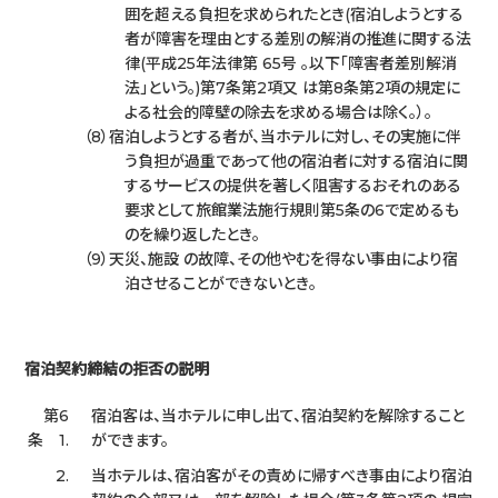
囲を超える負担を求められたとき(宿泊しようとする
者が障害を理由とする差別の解消の推進に関する法
律(平成25年法律第 65号 。以下「障害者差別解消
法」という。)第7条第2項又 は第8条第2項の規定に
よる社会的障壁の除去を求める場合は除く。）。
宿泊しようとする者が、当ホテルに対し、その実施に伴
う負担が過重であって他の宿泊者に対する宿泊に関
するサービスの提供を著しく阻害するおそれのある
要求として旅館業法施行規則第5条の6で定めるも
のを繰り返したとき。
天災、施設 の故障、その他やむを得ない事由により宿
泊させることができないとき。
宿泊契約締結の拒否の説明
第6
宿泊客は、当ホテルに申し出て、宿泊契約を解除すること
条 1.
ができます。
2.
当ホテルは、宿泊客がその責めに帰すべき事由により宿泊