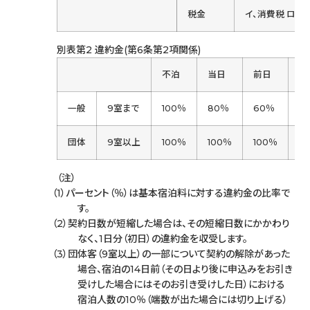
税金
イ、消費税 ロ、
別表第2 違約金(第6条第2項関係)
不泊
当日
前日
2
一般
9室まで
100％
80％
60％
4
団体
9室以上
100％
100％
100％
8
（注）
パーセント（％）は基本宿泊料に対する違約金の比率で
す。
契約日数が短縮した場合は、その短縮日数にかかわり
なく、1日分（初日）の違約金を収受します。
団体客（9室以上）の一部について契約の解除があった
場合、宿泊の14日前（その日より後に申込みをお引き
受けした場合にはそのお引き受けした日）における
宿泊人数の10％（端数が出た場合には切り上げる）